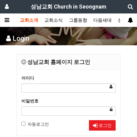
성남교회 Church in Seongnam
교회소개
교회소식
그룹동향
다음세대
성도간증
Login
성남교회 홈페이지 로그인
아이디
비밀번호
자동로그인
로그인