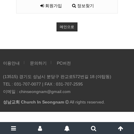
회원가입
정보찾기
메인으로
이용안내
문의하기
PC버전
(13515) 경기도 성남시 분당구 판교로572번길 18 (야탑동)
TEL : 031-707-0077 | FAX : 031-707-2595
이메일 :
chinseongnam@gmail.com
성남교회 Church In Seongnam
All rights reserved.