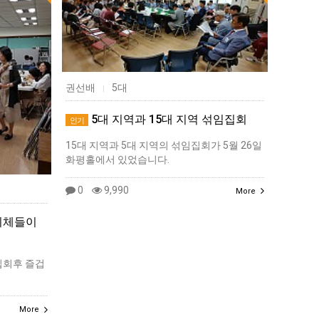
권선배
5대
|
5대 지역과 15대 지역 섞임집회
인기
15대 지역과 5대 지역의 섞임집회가 5월 26일
화평홀에서 있었습니다.
0
9,990
More
지체들이
집회후 즐겁
More