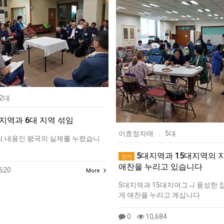
2대
 지역과 6대 지역 섞임
이효정자매
5대
|
의 내용인 왕국의 실제를 누렸습니
5대지역과 15대지역의 
인기
애찬을 누리고 있습니다
620
More
5대지역과 15대지여그ㅢ 풍성한 
게 애찬을 누리고 계십니다
0
10,684