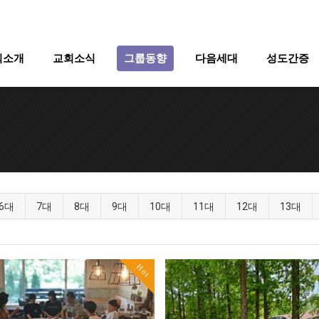
회소개
교회소식
그룹동향
다음세대
성도간증
6대
7대
8대
9대
10대
11대
12대
13대
Hot