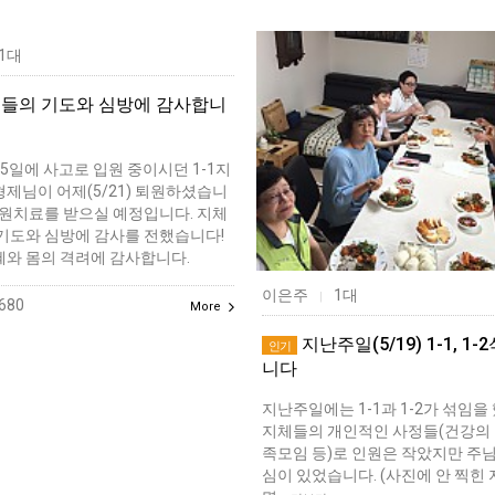
1대
들의 기도와 심방에 감사합니
25일에 사고로 입원 중이시던 1-1지
제님이 어제(5/21) 퇴원하셨습니
통원치료를 받으실 예정입니다. 지체
 기도와 심방에 감사를 전했습니다!
혜와 몸의 격려에 감사합니다.
이은주
1대
|
680
More
지난주일(5/19) 1-1, 1
인기
니다
지난주일에는 1-1과 1-2가 섞임을
지체들의 개인적인 사정들(건강의 
족모임 등)로 인원은 작았지만 주
심이 있었습니다. (사진에 안 찍힌 