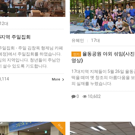
12대
-4지역 주일집회
유혜민
17대
|
 주일집회 - 주일 김창옥 형제님 카페
율동공원 야외 섞임(사진
예정)에서 주일집회를 하였습니다.
인기
영상)
심의 지역입니다. 청년들이 주님안
히 설수 있도록 기도합니다.
17대지역 지체들이 5월 26일 율
떡을 떼며 옛 창조의 아름다움을 보
,114
More
의 실재를 누렸습니다.
0
10,602
Hot