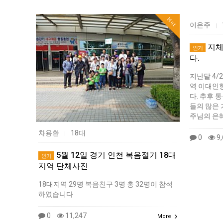
Hot
이은주
|
지체
인기
다.
지난달 4/
역 이대인형
다. 추후 
들의 많은
주님의 은
차용환
18대
|
0
9,
5월 12일 경기 인천 복음절기 18대
인기
지역 단체사진
18대지역 29명 복음친구 3명 총 32명이 참석
하였습니다
0
11,247
More