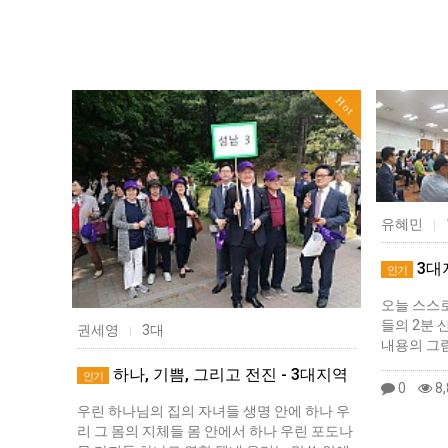
Hot
유혜민
|
3대
인기
오늘 스스로
들의 2분 
권세영
3대
|
내용의 그
하나, 기쁨, 그리고 전진 - 3대지역
인기
0
8,
우린 하나님의 집의 자녀들 생명 안에 하나 우
리 그 몸의 지체들 몸 안에서 하나 우린 포도나