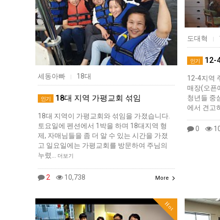
도대혁
|
12
인기
세동아빠
18대
|
12-4지역
매장(오픈
18대 지역 가평교회 섞임
청년들 중
인기
에서 견고
18대 지역이 가평교회와 섞임을 가졌습니다.
토요일에 펜션에서 1박을 하며 18대지역 형
0
10
제, 자매님들을 좀 더 알 수 있는 시간을 가졌
고 일요일에는 가평교회를 방문하여 주님의
누렸…
더보기
2
10,738
More
Hot