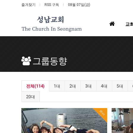
즐겨찾기
RSS 구독
08월 07일(금)
홈
교
으
로
그룹동향
전체(114)
1대
2대
3대
4대
5대
20대
Hot