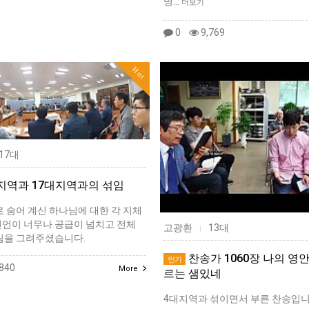
명…
더보기
0
9,769
Hot
17대
지역과 17대지역과의 섞임
 숨어 계신 하나님에 대한 각 지체
신언이 너무나 공급이 넘치고 전체
고광환
13대
|
림을 그려주셨습니다.
찬송가 1060장 나의 영
인기
840
More
르는 샘있네
4대지역과 섞이면서 부른 찬송입니