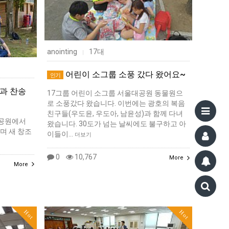
anointing
17대
|
어린이 소그룹 소풍 갔다 왔어요~
인기
과 찬송
17그룹 어린이 소그룹 서울대공원 동물원으
로 소풍갔다 왔습니다. 이번에는 광호의 복음
친구들(우도윤, 우도아, 남윤성)과 함께 다녀
동공원에서
왔습니다. 30도가 넘는 날씨에도 불구하고 아
며 새 창조
이들이…
더보기
0
10,767
More
More
Hot
Hot