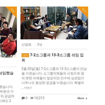
Hot
Hot
신영희
7대
|
7-2소그룹과 13-3소그룹 섞임 집
인기
회
5월 20일(월) 7-2소그룹과 13-3소그룹이 만남
-2섞임했습
을 가졌습니다. 소그룹지체들의 사정으로 참
석 못한 지체들이 많았지만 인수에 상관없이
너무나도 풍성한 공급을 누렸습니다. 특별히
 했습니다.
…
더보기
부분과 가
님의 공급하
0
10,013
More
지체도 2