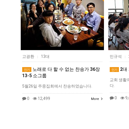
고광환
13대
민규석
|
|
노래로 다 할 수 없는 찬송가 36장
2대
인기
인기
13-5 소그룹
교회 생활
다.
5월26일 주중집회에서 찬송하였습니다.
0
9,
0
12,499
More