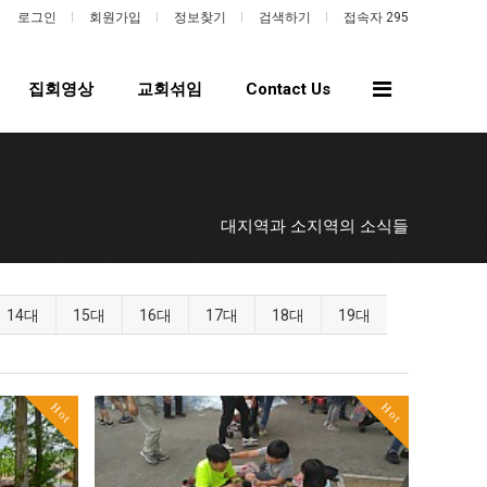
로그인
회원가입
정보찾기
검색하기
접속자 295
전
집회영상
교회섞임
Contact Us
체
메
뉴
대지역과 소지역의 소식들
14대
15대
16대
17대
18대
19대
Hot
Hot