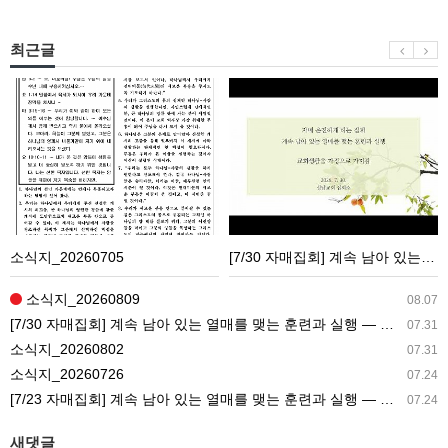
최근글
소
[7/30
식
자
지
매
_20260705
집
회]
계
속
소식지_20260705
[7/30 자매집회] 계속 남아 있는 열매를 맺는 훈련과 실행 ― 교회생활을 가정으로 가져감
남
아
소식지_20260809
08.07
있
[7/30 자매집회] 계속 남아 있는 열매를 맺는 훈련과 실행 ― 교회생활을 가정으로 가져감
07.31
는
소식지_20260802
07.31
열
소식지_20260726
07.24
매
[7/23 자매집회] 계속 남아 있는 열매를 맺는 훈련과 실행 ― 새 길 실행의 필요성과 전망
07.24
를
맺
새댓글