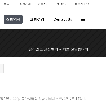
로그인
회원가입
정보찾기
검색하기
접속자 173
전
집회영상
교회섞임
Contact Us
체
메
뉴
살아있고 신선한 메시지를 전달합니다.
하나님-사람의 생활첫 번째 하나님-사람의 생활 ― 기도의 사람(5)추구 교재하나님-사람의 생활(개정판) 14장 199p-204p 중간사역의 말씀 다이제스트, 2권 7호 14장 17…
더보기