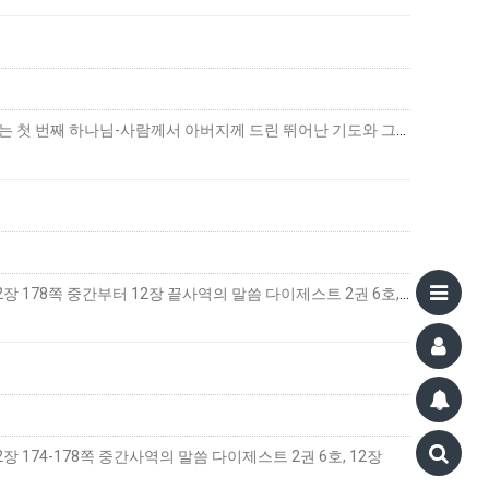
하나님-사람의 생활 첫 번째 하나님-사람의 생활 ― 기도의 사람(4) 마태복음 11장 25절부터 30절까지에 있는 첫 번째 하나님-사람께서 아버지께 드린 뛰어난 기도와 그분을 따르…
더
하나님-사람의 생활첫 번째 하나님-사람의 생활 ― 기도의 사람(3)추구 교재하나님-사람의 생활(개정판), 12장 178쪽 중간부터 12장 끝사역의 말씀 다이제스트 2권 6호, 12…
더보기
174-178쪽 중간사역의 말씀 다이제스트 2권 6호, 12장