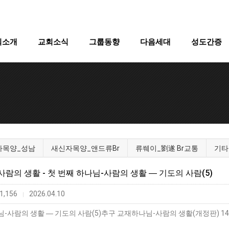
회소개
교회소식
그룹동향
다음세대
성도간증
자목양_성남
새신자목양_앤드류Br
류쒜이_劉遂 Br교통
기타
-사람의 생활 - 첫 번째 하나님-사람의 생활 ― 기도의 사람(5)
1,156
2026.04.10
|