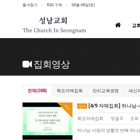
즐겨찾기
RSS 구독
08월 08일(토)
홈
교
으
로
집회영상
전체(288)
목요자매집회
진리교육생명
새신
[4/9 자매집회] 하나님
Hot
인기
목요자매집회
댓글 0
조회 
|
|