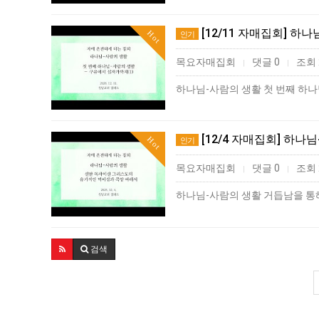
[12/11 자매집회] 하
Hot
인기
목요자매집회
댓글 0
조회 
|
|
[12/4 자매집회] 하나
Hot
인기
목요자매집회
댓글 0
조회 
|
|
하나님-사람의 생활 거듭남을 통해 
검색