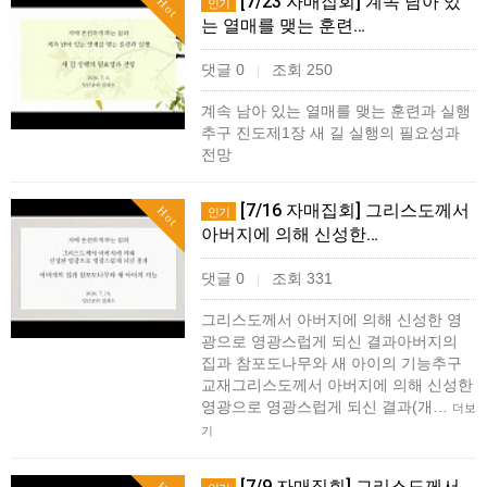
[7/23 자매집회] 계속 남아 있
Hot
인기
는 열매를 맺는 훈련…
댓글 0
조회 250
|
계속 남아 있는 열매를 맺는 훈련과 실행
추구 진도제1장 새 길 실행의 필요성과
전망
[7/16 자매집회] 그리스도께서
Hot
인기
아버지에 의해 신성한…
댓글 0
조회 331
|
그리스도께서 아버지에 의해 신성한 영
광으로 영광스럽게 되신 결과아버지의
집과 참포도나무와 새 아이의 기능추구
교재그리스도께서 아버지에 의해 신성한
영광으로 영광스럽게 되신 결과(개…
더보
기
[7/9 자매집회] 그리스도께서