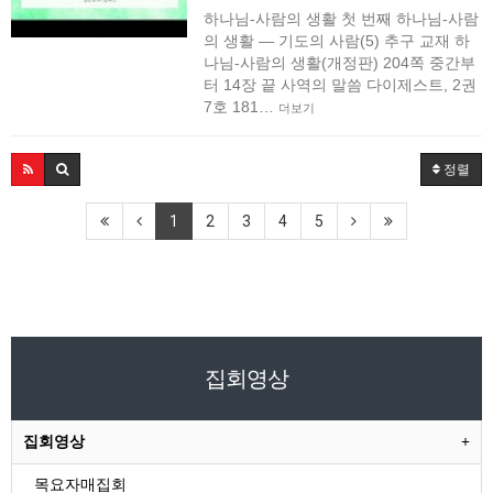
하나님-사람의 생활 첫 번째 하나님-사람
의 생활 ― 기도의 사람(5) 추구 교재 하
나님-사람의 생활(개정판) 204쪽 중간부
터 14장 끝 사역의 말씀 다이제스트, 2권
7호 181…
더보기
정렬
1
2
3
4
5
집회영상
집회영상
목요자매집회