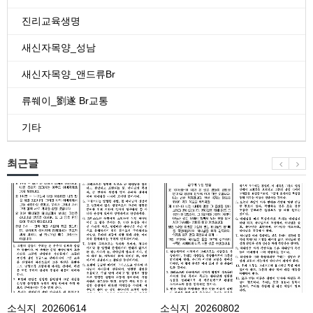
진리교육생명
새신자목양_성남
새신자목양_앤드류Br
류쒜이_劉遂 Br교통
기타
최근글
소
소
식
식
지
지
_20260614
_20260802
소식지_20260614
소식지_20260802