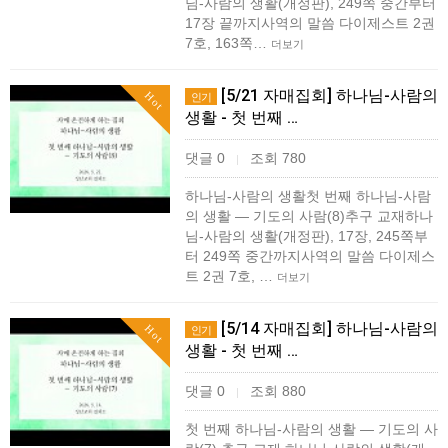
님-사람의 생활(개정판), 249쪽 중간부터
17장 끝까지사역의 말씀 다이제스트 2권
7호, 163쪽…
더보기
[5/21 자매집회] 하나님-사람의
Hot
인기
생활 - 첫 번째 …
댓글 0
조회 780
|
하나님-사람의 생활첫 번째 하나님-사람
의 생활 ― 기도의 사람(8)추구 교재하나
님-사람의 생활(개정판), 17장, 245쪽부
터 249쪽 중간까지사역의 말씀 다이제스
트 2권 7호, …
더보기
[5/14 자매집회] 하나님-사람의
Hot
인기
생활 - 첫 번째 …
댓글 0
조회 880
|
첫 번째 하나님-사람의 생활 ― 기도의 사