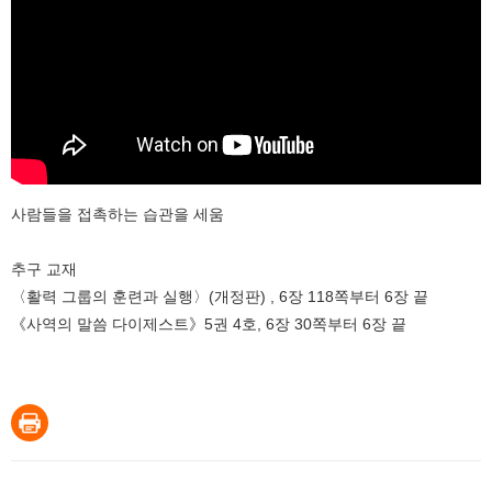
사람들을 접촉하는 습관을 세움
추구 교재
〈활력 그룹의 훈련과 실행〉(개정판) , 6장 118쪽부터 6장 끝
《사역의 말씀 다이제스트》5권 4호, 6장 30쪽부터 6장 끝