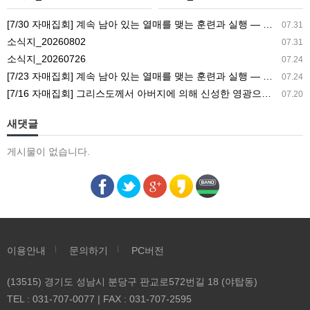
[7/30 자매집회] 계속 남아 있는 열매를 맺는 훈련과 실행 ― 교회생활을 가정으로 가져감
07.31
소식지_20260802
07.31
소식지_20260726
07.24
[7/23 자매집회] 계속 남아 있는 열매를 맺는 훈련과 실행 ― 새 길 실행의 필요성과 전망
07.24
[7/16 자매집회] 그리스도께서 아버지에 의해 신성한 영광으로 영광스럽게 되신 결과 ― 아버지의 집과 참포도나무와 새 아이의 기능
07.20
새댓글
게시물이 없습니다.
이용안내
문의하기
PC버전
(13515) 경기도 성남시 분당구 판교로572번길 18 (야탑동)
TEL : 031-707-0077 | FAX : 031-707-2595