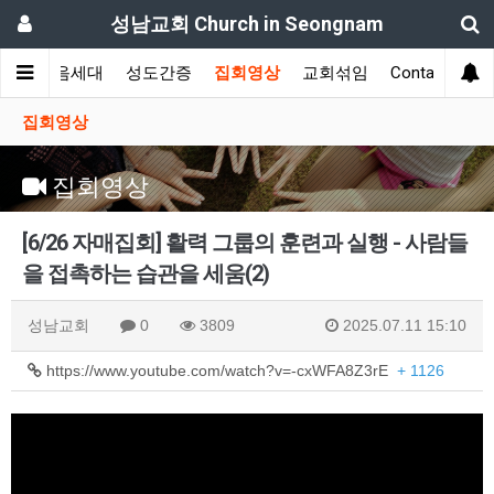
성남교회 Church in Seongnam
향
다음세대
성도간증
집회영상
교회섞임
Contact Us
집회영상
집회영상
[6/26 자매집회] 활력 그룹의 훈련과 실행 - 사람들
을 접촉하는 습관을 세움(2)
성남교회
0
3809
2025.07.11 15:10
https://www.youtube.com/watch?v=-cxWFA8Z3rE
+ 1126