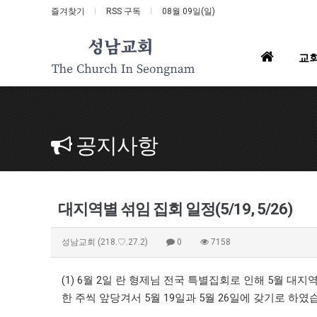
즐겨찾기
RSS 구독
08월 09일(일)
홈
교
으
로
공지사항
대지역별 섞임 집회 일정(5/19, 5/26)
성남교회
(218.♡.27.2)
0
7158
(1) 6월 2일 란 형제님 전국 특별집회로 인해 5월 대
한 주씩 앞당겨서 5월 19일과 5월 26일에 갖기로 하였