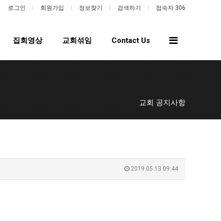
로그인
회원가입
정보찾기
검색하기
접속자 306
전
집회영상
교회섞임
Contact Us
체
메
뉴
교회 공지사항
2019.05.13 09:44