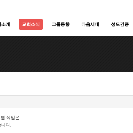
회소개
교회소식
그룹동향
다음세대
성도간증
지역별 섞임은
습니다.