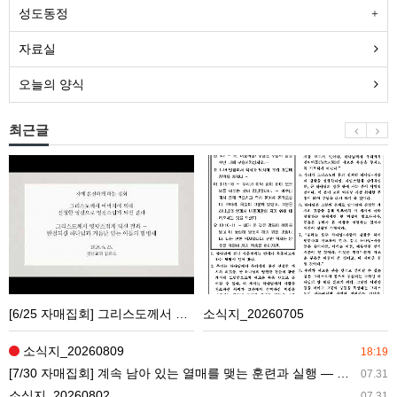
성도동정
자료실
오늘의 양식
최근글
[6/25
소
자
식
매
지
집
_20260705
회]
그
리
[6/25 자매집회] 그리스도께서 아버지에 의해 신성한 영광으로 영광스럽게 되신 결과 ― 그리스도께서 영광스럽게 되신 결과 ― 완결되신 하나님과 거듭난 믿는 이들의 합병체
소식지_20260705
스
도
소식지_20260809
18:19
께
[7/30 자매집회] 계속 남아 있는 열매를 맺는 훈련과 실행 ― 교회생활을 가정으로 가져감
07.31
서
소식지_20260802
07.31