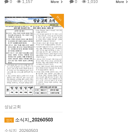
0
1,157
0
1,010
More
More
Hot
성남교회
소식지_20260503
인기
소식지_20260503