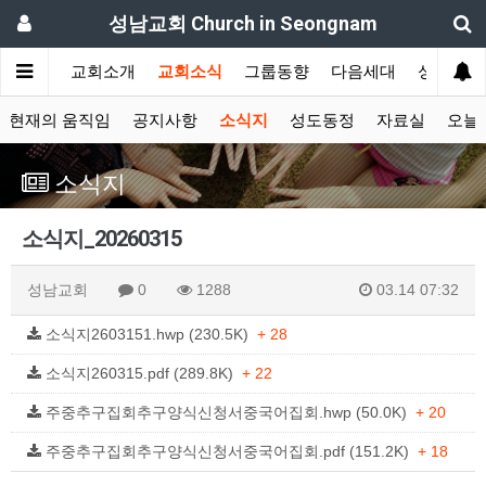
성남교회 Church in Seongnam
교회소개
교회소식
그룹동향
다음세대
성도간증
현재의 움직임
공지사항
소식지
성도동정
자료실
오늘
소식지
소식지_20260315
성남교회
0
1288
03.14 07:32
소식지2603151.hwp (230.5K)
+ 28
소식지260315.pdf (289.8K)
+ 22
주중추구집회추구양식신청서중국어집회.hwp (50.0K)
+ 20
주중추구집회추구양식신청서중국어집회.pdf (151.2K)
+ 18