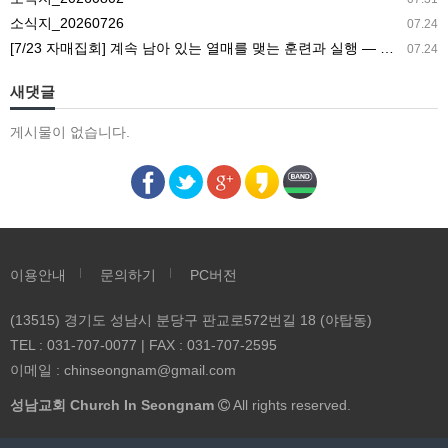
아
소식지_20260726
07.24
버
[7/23 자매집회] 계속 남아 있는 열매를 맺는 훈련과 실행 ― 새 길 실행의 필요성과 전망
07.24
지
에
새댓글
의
게시물이 없습니다.
해
신
성
한
영
광
이용안내
문의하기
PC버전
으
로
(13515) 경기도 성남시 분당구 판교로572번길 18 (야탑동)
영
TEL : 031-707-0077 | FAX : 031-707-2595
광
이메일 :
chinseongnam@gmail.com
스
성남교회 Church In Seongnam
All rights reserved.
럽
게